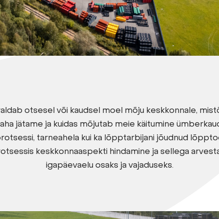
aldab otsesel või kaudsel moel mõju keskkonnale, mist
maha jätame ja kuidas mõjutab meie käitumine ümberka
protsessi, tarneahela kui ka lõpptarbijani jõudnud lõppt
otsessis keskkonnaaspekti hindamine ja sellega arves
igapäevaelu osaks ja vajaduseks.