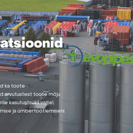
atsioonid
ad ka toote
d arvutustest toote mõju
le kasutustsükli vältel,
rimise ja ümbertöötlemiseni.