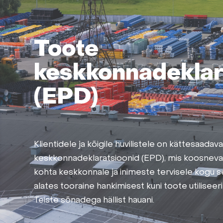
Toote
keskkonnadeklar
(EPD)
Klientidele ja kõigile huvilistele on kättesaadav
keskkonnadeklaratsioonid (EPD), mis koosneva
kohta keskkonnale ja inimeste tervisele kogu sel
alates tooraine hankimisest kuni toote utilisee
Teiste sõnadega hällist hauani.