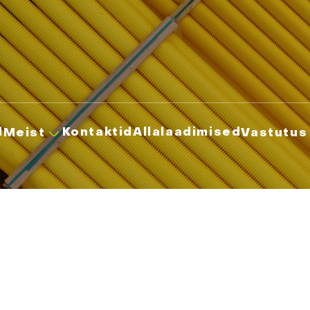
d
Kontaktid
Allalaadimised
Meist
Vastutus