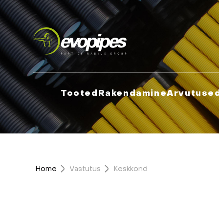
Tooted
Rakendamine
Arvutuse
Home
Vastutus
Keskkond