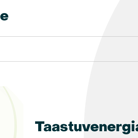
ne
Taastuvenergi