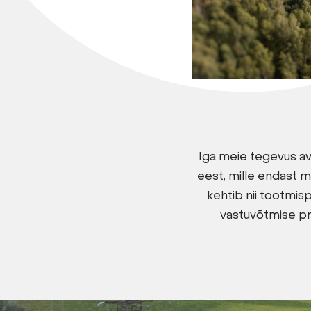
Iga meie tegevus av
eest, mille endast 
kehtib nii tootmis
vastuvõtmise pr