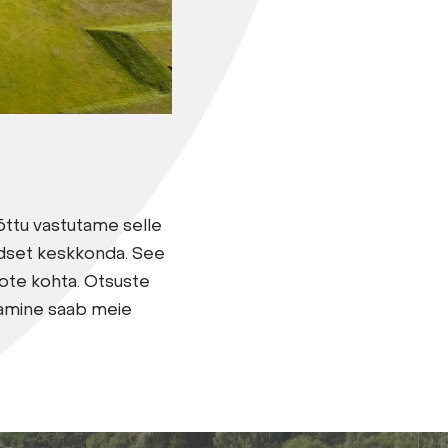
õttu vastutame selle
udset keskkonda. See
oote kohta. Otsuste
tamine saab meie