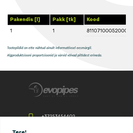
Pakendis [l]
Pakk [tk]
Kood
1
1
811071000520000
Tootepildid on ette nähtud ainult informatiivsel eesmärgil.
Algproduktsiooni proportsioonid ja värvid võivad piltidest erineda.
+37253454402
office@evopipes.ee
Tere!