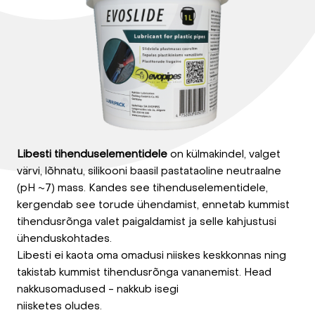
Libesti tihenduselementidele
on külmakindel, valget
värvi, lõhnatu, silikooni baasil pastataoline neutraalne
(pH ~7) mass. Kandes see tihenduselementidele,
kergendab see torude ühendamist, ennetab kummist
tihendusrõnga valet paigaldamist ja selle kahjustusi
ühenduskohtades.
Libesti ei kaota oma omadusi niiskes keskkonnas ning
takistab kummist tihendusrõnga vananemist. Head
nakkusomadused - nakkub isegi
niisketes oludes.