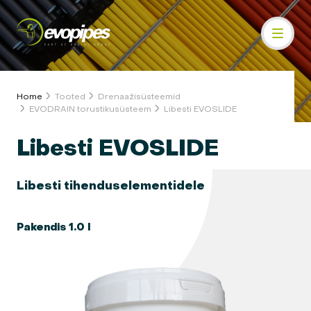
Home
Tooted
Drenaažisüsteemid
EVODRAIN torustikusüsteem
Libesti EVOSLIDE
Libesti EVOSLIDE
Libesti tihenduselementidele
Pakendis 1.0 l