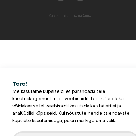
Arendatud
Tere!
Me kasutame küpsiseid, et parandada teie
kasutuskogemust meie veebisaidil. Teie nõusolekul
võidakse sellel veebisaidil kasutada ka statistilisi ja
analüütilisi küpsiseid. Kui nõustute nende täiendavate
küpsiste kasutamisega, palun märkige oma valik: