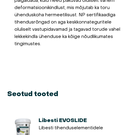
paigaldada, kuid need pakuvad oluliselt vähem
deformatsioonikindlust, mis mõjutab ka toru
ühenduskoha hermeetilisust.
NP sertifikaadiga
tihendusrõngad on aga keskkonnateguritele
oluliselt vastupidavamad ja tagavad torude vahel
lekkekindla ühenduse ka kõige nõudlikumates
tingimustes.
Seotud tooted
Libesti EVOSLIDE
Libesti tihenduselementidele