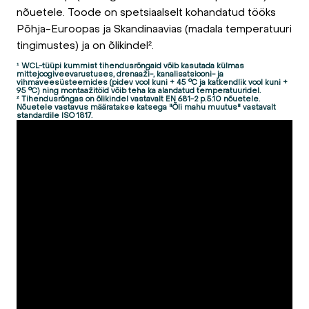
nõuetele. Toode on spetsiaalselt kohandatud tööks
Põhja-Euroopas ja Skandinaavias (madala temperatuuri
tingimustes) ja on õlikindel².
¹ WCL-tüüpi kummist tihendusrõngaid võib kasutada külmas
mittejoogiveevarustuses, drenaaži-, kanalisatsiooni- ja
vihmaveesüsteemides (pidev vool kuni + 45 °C ja katkendlik vool kuni +
95 °C) ning montaažitöid võib teha ka alandatud temperatuuridel.
² Tihendusrõngas on õlikindel vastavalt EN 681-2 p.5.10 nõuetele.
Nõuetele vastavus määratakse katsega "Õli mahu muutus" vastavalt
standardile ISO 1817.