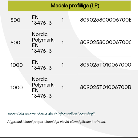
Madala profiiliga (LP)
EN
809025800006700B9
800
1
13476-3
Nordic
Polymark,
80902580000670009
800
1
EN
13476-3
EN
809025T01006700098
1000
1
13476-3
Nordic
Polymark,
809025T01006700B98
1000
1
EN
13476-3
Tootepildid on ette nähtud ainult informatiivsel eesmärgil.
Algproduktsiooni proportsioonid ja värvid võivad piltidest erineda.