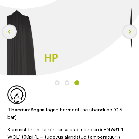
Tihendusrõngas
tagab hermeetilise ühenduse (0,5
bar).
Kummist tihendusrõngas vastab standardi EN 681-1
WCL¹ tüüpi (L – tugevus alandatud temperatuuril)