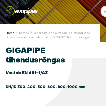
Home
Tooted
Kanalisatsioonisüsteemide lahendused
Isevoolsed torusüsteemid
GIGAPIPE tihendusrõngas
GIGAPIPE
tihendusrõngas
Vastab EN 681-1/A3
DN/ID 300, 400, 500, 600, 800, 1000 mm