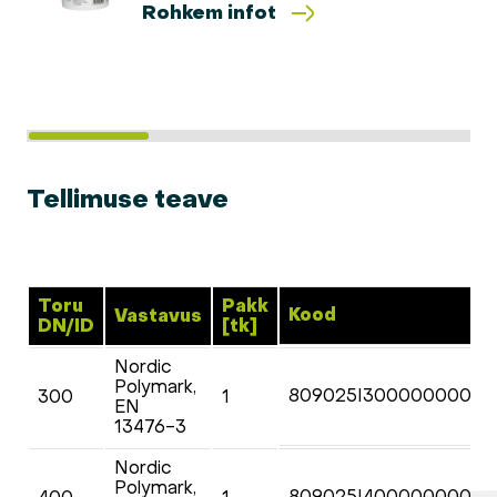
Rohkem infot
Tellimuse teave
Toru
Pakk
Kood
Vastavus
DN/ID
[tk]
Nordic
Polymark,
809025I30000000000
300
1
EN
13476-3
Nordic
Polymark,
809025I40000000000