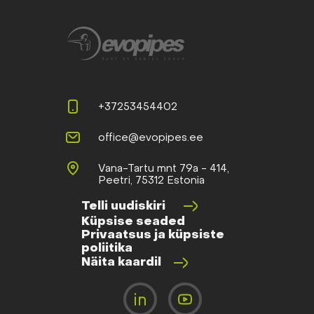
+37253454402
office@evopipes.ee
Vana-Tartu mnt 79a - 414,
Peetri, 75312 Estonia
Telli uudiskiri
Küpsise seaded
Privaatsus ja küpsiste
poliitika
Näita kaardil