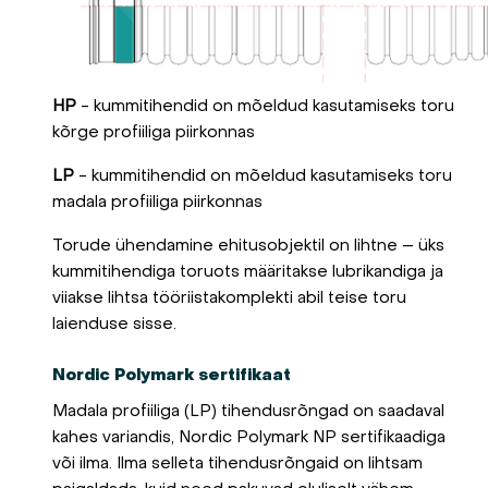
HP
- kummitihendid on mõeldud kasutamiseks toru
kõrge profiiliga piirkonnas
LP
- kummitihendid on mõeldud kasutamiseks toru
madala profiiliga piirkonnas
Torude ühendamine ehitusobjektil on lihtne – üks
kummitihendiga toruots määritakse lubrikandiga ja
viiakse lihtsa tööriistakomplekti abil teise toru
laienduse sisse.
Nordic Polymark sertifikaat
Madala profiiliga (LP) tihendusrõngad on saadaval
kahes variandis, Nordic Polymark NP sertifikaadiga
või ilma.
Ilma selleta tihendusrõngaid on lihtsam