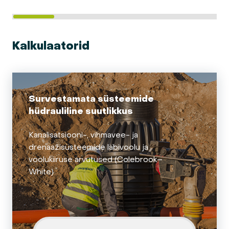
Kalkulaatorid
Survestamata süsteemide
hüdrauliline suutlikkus
Kanalisatsiooni-, vihmavee- ja
drenaažisüsteemide läbivoolu ja
voolukiiruse arvutused (Colebrook–
White)