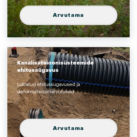
Arvutama
Kanalisatsioonisüsteemide
ehitussügavus
Lubatud ehitussügavused ja
deformatsiooniarvutused
Arvutama