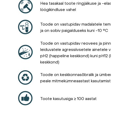
Hea tasakaal toote ringjäikuse ja -elasts
löögikindluse vahel
Toode on vastupidav madalatele temper
ja on sobiv paigalduseks kuni -10 °C
Toode on vastupidav reovees ja pinnas
leiduvatele agressiivsetele ainetele vah
pH2 (happeline keskkond) kuni pH12 (leel
keskkond)
Toode on keskkonnasõbralik ja ümbertö
peale mitmekümneaastast kasutamist
Toote kasutusiga ≥ 100 aastat