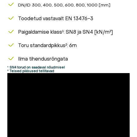
DN/ID 300, 400, 500, 600, 800, 1000 [mm]
Toodetud vastavalt EN 13476-3
Paigaldamise klass¹: SN8 ja SN4 [kN/m²]
Toru standardpikkus²: 6m
Ilma tihendusrõngata
¹ SN4 torud on saadaval nõudmisel
² Teised pikkused tellitavad