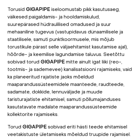
Torusid
GIGAPIPE
iseloomustab pikk kasutusaeg,
väikesed paigaldamis- ja hooldamiskulud,
suurepärased hüdraulilised omadused ja suur
mehaaniline tugevus (vastupidavus dünaamilisele ja
staatilisele, samuti punktkoormusele, mis mõjub
torustikule pärast selle väljaehitamist kasutamise ajal),
hõõrde- ja keemilise lagundamise taluvus. Seetõttu
sobivad torud
GIGAPIPE
mitte ainult igat liiki (reo-,
tootmis- ja sademevee) kanalisatsiooni rajamiseks, vaid
ka planeeritud rajatiste jaoks mõeldud
maaparandussüsteemidele maanteede, raudteede,
sadamate, dokkide, lennuväljade ja muude
taristurajatiste ehitamisel, samuti põllumajanduses
kasutatavate madalate maaparandussüsteemide
kollektorite rajamiseks.
Torud
GIGAPIPE
sobivad eriti hästi teede ehitamisel
veetakistuste ületamiseks mõeldud truupide rajamisel.