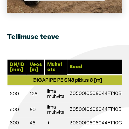
Tellimuse teave
DN/ID
Veos
Muhvi
Kood
[mm]
[m]
ots
GIGAPIPE PE SN8 pikkus 8 [m]
ilma
30500I0508044FT10B5
500
128
muhvita
ilma
30500I0608044FT10B5
600
80
muhvita
800
48
+
30500I0808044FT10C5