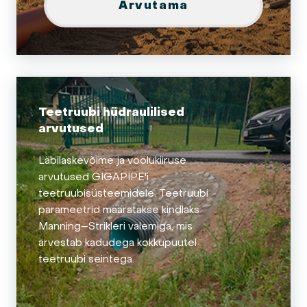
Arvutama
Teetruubi hüdraulilised
arvutused
Läbilaskevõime ja voolukiiruse
arvutused GIGAPIPE'i
teetruubisüsteemidele. Teetruubi
parameetrid määratakse kindlaks
Manning–Strikleri valemiga, mis
arvestab kadudega kokkupuutel
teetruubi seintega.