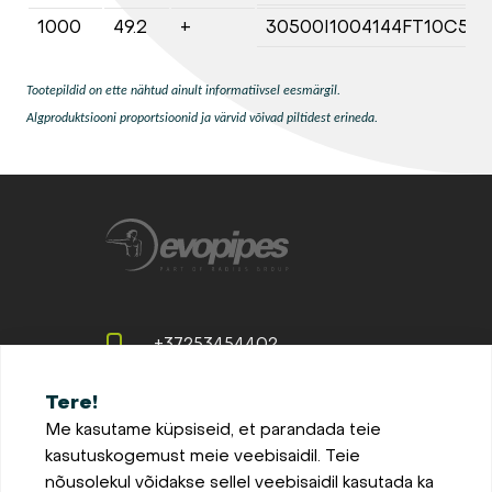
1000
49.2
+
30500I1004144FT10C5
Tootepildid on ette nähtud ainult informatiivsel eesmärgil.
Algproduktsiooni proportsioonid ja värvid võivad piltidest erineda.
+37253454402
office@evopipes.ee
Tere!
Me kasutame küpsiseid, et parandada teie
Vana-Tartu mnt 79a - 414,
kasutuskogemust meie veebisaidil. Teie
Peetri, 75312 Estonia
nõusolekul võidakse sellel veebisaidil kasutada ka