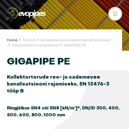
Home
Tooted
Kanalisatsioonisüsteemide lahendused
Isevoolsed torusüsteemid
GIGAPIPE PE
GIGAPIPE PE
Kollektortorude reo- ja sademevee
kanalisatsiooni rajamiseks, EN 13476-3
tüüp B
Ringjäikus SN4 või SN8 [kN/m²]*, DN/ID 300, 400,
500, 600, 800, 1000 mm